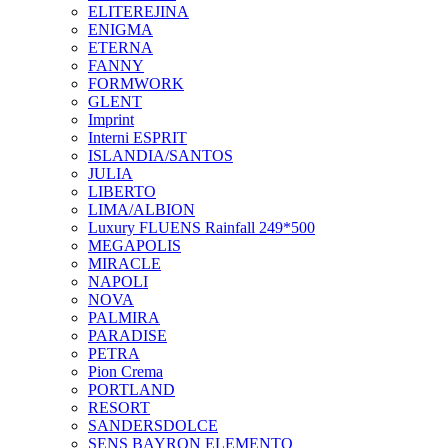
ELITEREJINA
ENIGMA
ETERNA
FANNY
FORMWORK
GLENT
Imprint
Interni ESPRIT
ISLANDIA/SANTOS
JULIA
LIBERTO
LIMA/ALBION
Luxury FLUENS Rainfall 249*500
MEGAPOLIS
MIRACLE
NAPOLI
NOVA
PALMIRA
PARADISE
PETRA
Pion Crema
PORTLAND
RESORT
SANDERSDOLCE
SENS BAYRON ELEMENTO