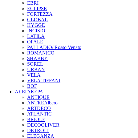
EBRI
ECLIPSE
FORTEZZA
GLOBAL
HYGGE
INCISIO
LATILA
OPALE
PALLADIO/ Rosso Venato
ROMANICO
SHABBY
SOREL
URBAN
VELA
VELA TIFFANI
ВОГ
АЛЬТАКЕРА
ANTIQUE
ANTREAlbero
ARTDECO
ATLANTIC
BRIOLE
DECOOLIVER
DETROIT
ELEGANZA