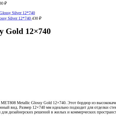
830
₽
ssy Silver 12*740
430
₽
y Gold 12×740
м MET808 Metallic Glossy Gold 12×740. Этот бордюр из высокок
ый вид. Размер 12×740 мм идеально подходит для отделки стен
 для дизайнерских решений в жилых и коммерческих пространст