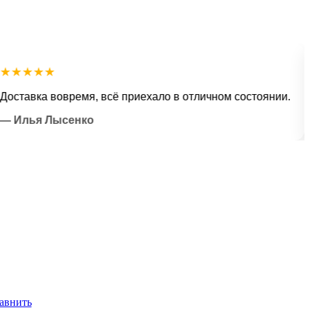
★★★
★★
вка вовремя, всё приехало в отличном состоянии.
Оче
ья Лысенко
— Н
авнить