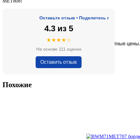
MET808!
Оставьте отзыв • Поделитесь мнением • Оцените 
4.3 из 5
★★★★
★★★★☆
ый лучший выбор плитки в городе, адекватные цены.
На основе 111 оценок
oral Tour
Оставить отзыв
Похожие