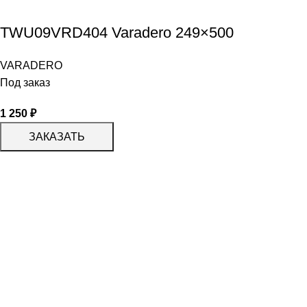
TWU09VRD404 Varadero 249×500
VARADERO
Под заказ
1 250
₽
ЗАКАЗАТЬ
КАТАЛОГ
KERAMA MARAZZI
CERADIM
DELACORA
LAPARET
KERLIFE
GRACIA CERAMICA