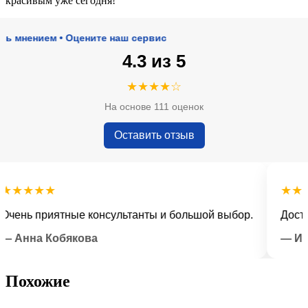
красивым уже сегодня!
ением • Оцените наш сервис
4.3 из 5
★★★★☆
На основе 111 оценок
Оставить отзыв
★★★
★★★★
нь приятные консультанты и большой выбор.
Доставка 
нна Кобякова
— Илья 
Похожие