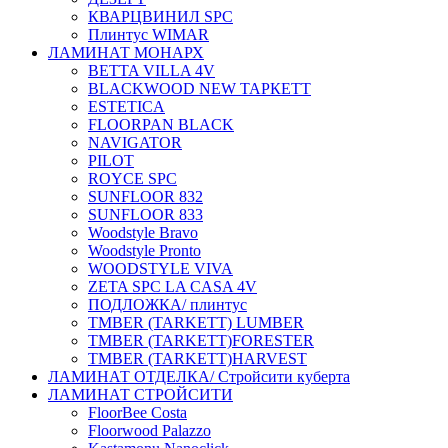
КВАРЦВИНИЛ SPC
Плинтус WIMAR
ЛАМИНАТ МОНАРХ
BETTA VILLA 4V
BLACKWOOD NEW ТАРКЕТТ
ESTETICA
FLOORPAN BLACK
NAVIGATOR
PILOT
ROYCE SPC
SUNFLOOR 832
SUNFLOOR 833
Woodstyle Bravo
Woodstyle Pronto
WOODSTYLE VIVA
ZETA SPC LA CASA 4V
ПОДЛОЖКА/ плинтус
ТMBER (TARKETT) LUMBER
ТMBER (TARKETT)FORESTER
ТMBER (TARKETT)HARVEST
ЛАМИНАТ ОТДЕЛКА/ Стройсити куберта
ЛАМИНАТ СТРОЙСИТИ
FloorBee Costa
Floorwood Palazzo