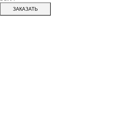
ЗАКАЗАТЬ
КАТАЛОГ
KERAMA MARAZZI
CERADIM
DELACORA
LAPARET
KERLIFE
GRACIA CERAMICA
КАТАЛОГ
БЕРЕЗАКЕРАМИКА
АЛЬТАКЕРА
АЗОРИ
PROGRES СТУПЕНИ
PARADYZ