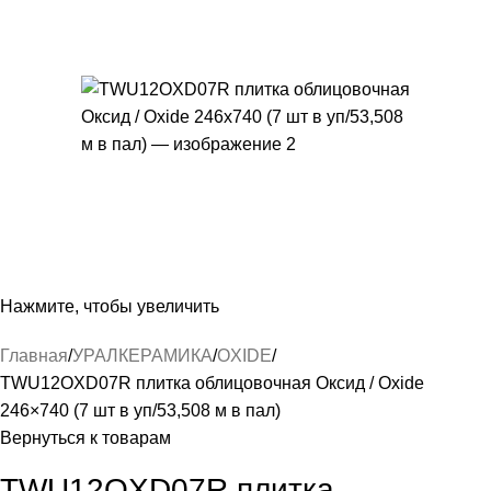
Нажмите, чтобы увеличить
Главная
УРАЛКЕРАМИКА
OXIDE
TWU12OXD07R плитка облицовочная Оксид / Oxide
246×740 (7 шт в уп/53,508 м в пал)
Вернуться к товарам
TWU12OXD07R плитка