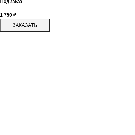
Под заказ
1 750
₽
ЗАКАЗАТЬ
КАТАЛОГ
KERAMA MARAZZI
CERADIM
DELACORA
LAPARET
KERLIFE
GRACIA CERAMICA
КАТАЛОГ
БЕРЕЗАКЕРАМИКА
АЛЬТАКЕРА
АЗОРИ