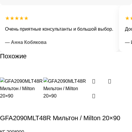
★★★★★
★★
Очень приятные консультанты и большой выбор.
Доста
— Анна Кобякова
— Ил
Похожие
GFA2090MLT48R Мильтон / Milton 20×90