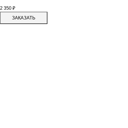
2 350
₽
ЗАКАЗАТЬ
КАТАЛОГ
KERAMA MARAZZI
CERADIM
DELACORA
LAPARET
KERLIFE
GRACIA CERAMICA
КАТАЛОГ
БЕРЕЗАКЕРАМИКА
АЛЬТАКЕРА
АЗОРИ
PROGRES СТУПЕНИ