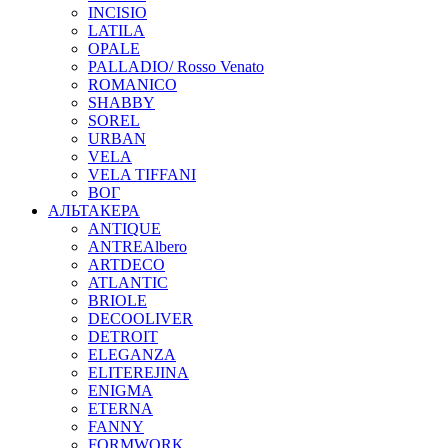
INCISIO
LATILA
OPALE
PALLADIO/ Rosso Venato
ROMANICO
SHABBY
SOREL
URBAN
VELA
VELA TIFFANI
ВОГ
АЛЬТАКЕРА
ANTIQUE
ANTREAlbero
ARTDECO
ATLANTIC
BRIOLE
DECOOLIVER
DETROIT
ELEGANZA
ELITEREJINA
ENIGMA
ETERNA
FANNY
FORMWORK