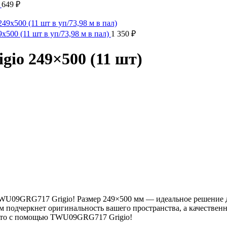
)
649
₽
500 (11 шт в уп/73,98 м в пал)
1 350
₽
io 249×500 (11 шт)
U09GRG717 Grigio! Размер 249×500 мм — идеальное решение дл
подчеркнет оригинальность вашего пространства, а качественны
есто с помощью TWU09GRG717 Grigio!