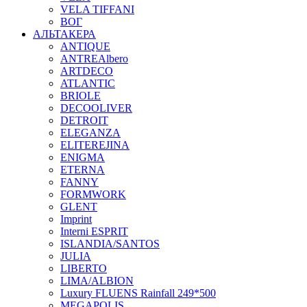
VELA TIFFANI
ВОГ
АЛЬТАКЕРА
ANTIQUE
ANTREAlbero
ARTDECO
ATLANTIC
BRIOLE
DECOOLIVER
DETROIT
ELEGANZA
ELITEREJINA
ENIGMA
ETERNA
FANNY
FORMWORK
GLENT
Imprint
Interni ESPRIT
ISLANDIA/SANTOS
JULIA
LIBERTO
LIMA/ALBION
Luxury FLUENS Rainfall 249*500
MEGAPOLIS