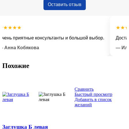
Оставить отзыв
★★★
★★★★★
 приятные консультанты и большой выбор.
Доставка в
на Кобякова
— Илья Л
Похожие
Сравнить
Быстрый просмотр
Добавить в список
желаний
Заглушка Б левая