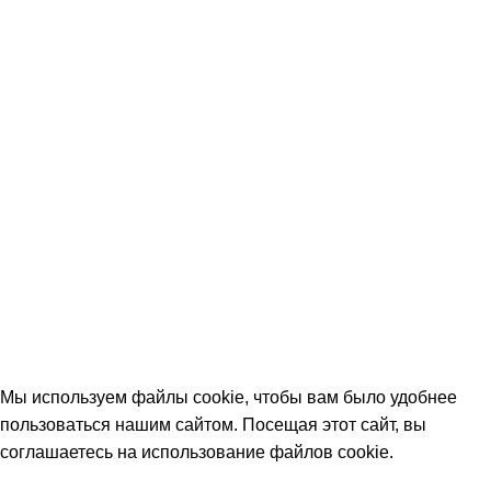
Вопрос-ответ (FAQ)
Контакты
КОНТАКТЫ
+7 (906) 657-33-54
+7 (991) 350-29-42
Тамбов, Пятницкая ул., 18 (этаж 2)
keramika68@mail.ru
работаем с 09:00 до 18:00
© 2026 Центр керамической плитки
Мы используем файлы cookie, чтобы вам было удобнее
пользоваться нашим сайтом. Посещая этот сайт, вы
соглашаетесь на использование файлов cookie.