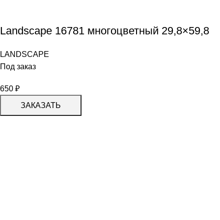
Landscape 16781 многоцветный 29,8×59,8
LANDSCAPE
Под заказ
650
₽
ЗАКАЗАТЬ
КАТАЛОГ
KERAMA MARAZZI
CERADIM
DELACORA
LAPARET
KERLIFE
GRACIA CERAMICA