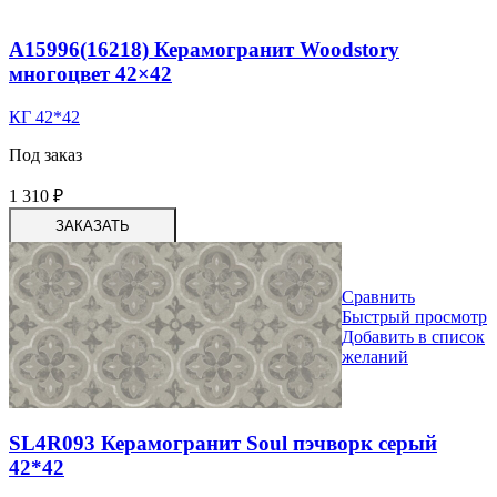
A15996(16218) Керамогранит Woodstory
многоцвет 42×42
КГ 42*42
Под заказ
1 310
₽
ЗАКАЗАТЬ
Сравнить
Быстрый просмотр
Добавить в список
желаний
SL4R093 Керамогранит Soul пэчворк серый
42*42