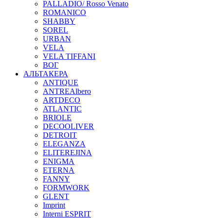
PALLADIO/ Rosso Venato
ROMANICO
SHABBY
SOREL
URBAN
VELA
VELA TIFFANI
ВОГ
АЛЬТАКЕРА
ANTIQUE
ANTREAlbero
ARTDECO
ATLANTIC
BRIOLE
DECOOLIVER
DETROIT
ELEGANZA
ELITEREJINA
ENIGMA
ETERNA
FANNY
FORMWORK
GLENT
Imprint
Interni ESPRIT