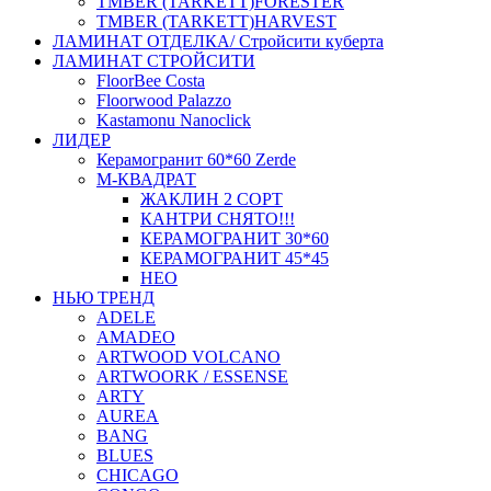
ТMBER (TARKETT)FORESTER
ТMBER (TARKETT)HARVEST
ЛАМИНАТ ОТДЕЛКА/ Стройсити куберта
ЛАМИНАТ СТРОЙСИТИ
FloorBee Costa
Floorwood Palazzo
Kastamonu Nanoclick
ЛИДЕР
Керамогранит 60*60 Zerde
М-КВАДРАТ
ЖАКЛИН 2 СОРТ
КАНТРИ СНЯТО!!!
КЕРАМОГРАНИТ 30*60
КЕРАМОГРАНИТ 45*45
НЕО
НЬЮ ТРЕНД
ADELE
AMADEO
ARTWOOD VOLCANO
ARTWOORK / ESSENSE
ARTY
AUREA
BANG
BLUES
CHICAGO