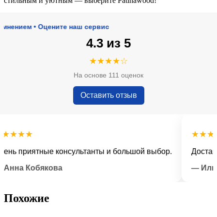
стильным и уютным — выберите Patinawood!
ием • Оцените наш сервис
4.3 из 5
★★★★☆
На основе 111 оценок
Оставить отзыв
★★★
★★★★★
 приятные консультанты и большой выбор.
Доставка в
на Кобякова
— Илья Л
Похожие