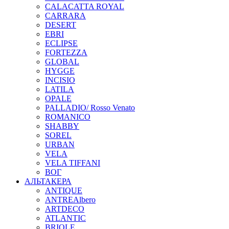
CALACATTA ROYAL
CARRARA
DESERT
EBRI
ECLIPSE
FORTEZZA
GLOBAL
HYGGE
INCISIO
LATILA
OPALE
PALLADIO/ Rosso Venato
ROMANICO
SHABBY
SOREL
URBAN
VELA
VELA TIFFANI
ВОГ
АЛЬТАКЕРА
ANTIQUE
ANTREAlbero
ARTDECO
ATLANTIC
BRIOLE