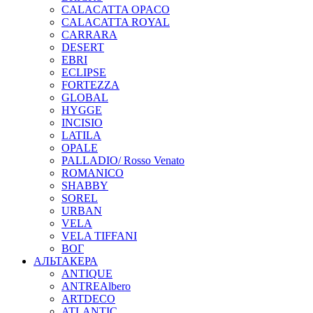
CALACATTA OPACO
CALACATTA ROYAL
CARRARA
DESERT
EBRI
ECLIPSE
FORTEZZA
GLOBAL
HYGGE
INCISIO
LATILA
OPALE
PALLADIO/ Rosso Venato
ROMANICO
SHABBY
SOREL
URBAN
VELA
VELA TIFFANI
ВОГ
АЛЬТАКЕРА
ANTIQUE
ANTREAlbero
ARTDECO
ATLANTIC