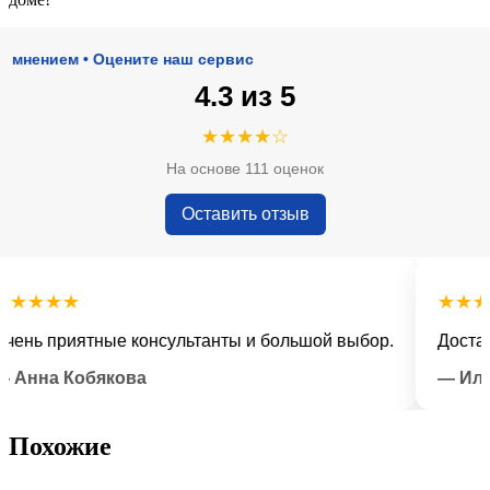
нием • Оцените наш сервис
4.3 из 5
★★★★☆
На основе 111 оценок
Оставить отзыв
★★★
★★★★★
ь приятные консультанты и большой выбор.
Доставка в
на Кобякова
— Илья Л
Похожие