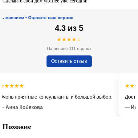
Сделайте свой дом уютнее уже сегодня!
нием • Оцените наш сервис
4.3 из 5
★★★★☆
На основе 111 оценок
Оставить отзыв
★★★
★★★★
ь приятные консультанты и большой выбор.
Доставка 
нна Кобякова
— Илья Л
Похожие