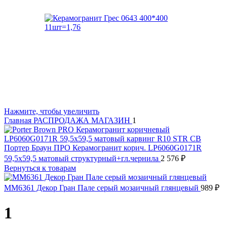
Нажмите, чтобы увеличить
Главная
РАСПРОДАЖА МАГАЗИН
1
Портер Браун ПРО Керамогранит корич. LP6060G0171R
59,5х59,5 матовый структурный+гл.чернила
2 576
₽
Вернуться к товарам
MM6361 Декор Гран Пале серый мозаичный глянцевый
989
₽
1