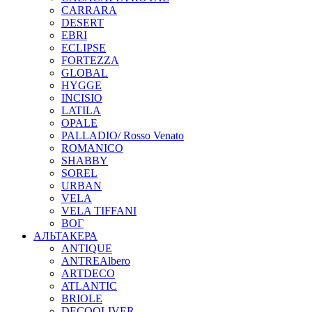
CARRARA
DESERT
EBRI
ECLIPSE
FORTEZZA
GLOBAL
HYGGE
INCISIO
LATILA
OPALE
PALLADIO/ Rosso Venato
ROMANICO
SHABBY
SOREL
URBAN
VELA
VELA TIFFANI
ВОГ
АЛЬТАКЕРА
ANTIQUE
ANTREAlbero
ARTDECO
ATLANTIC
BRIOLE
DECOOLIVER