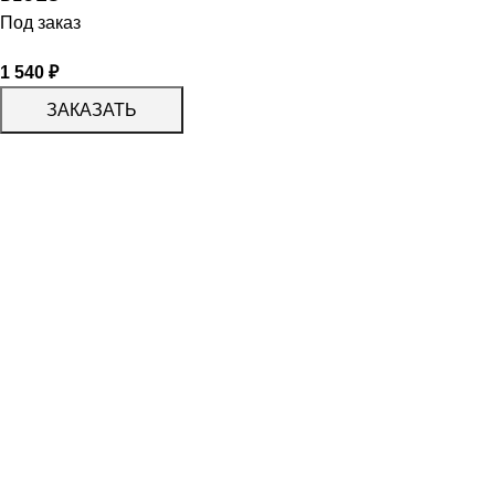
Под заказ
1 540
₽
ЗАКАЗАТЬ
КАТАЛОГ
KERAMA MARAZZI
CERADIM
DELACORA
LAPARET
KERLIFE
GRACIA CERAMICA
КАТАЛОГ
БЕРЕЗАКЕРАМИКА
АЛЬТАКЕРА
АЗОРИ