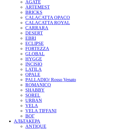
AGATE
ARTEMEST
BRICKS
CALACATTA OPACO
CALACATTA ROYAL
CARRARA
DESERT
EBRI
ECLIPSE
FORTEZZA
GLOBAL
HYGGE
INCISIO
LATILA
OPALE
PALLADIO/ Rosso Venato
ROMANICO
SHABBY
SOREL
URBAN
VELA
VELA TIFFANI
ВОГ
АЛЬТАКЕРА
ANTIQUE