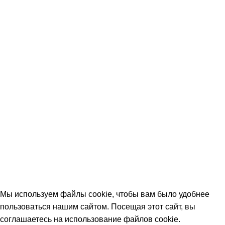
Оплата и доставка
Вопрос-ответ (FAQ)
Контакты
КОНТАКТЫ
+7 (906) 657-33-54
+7 (991) 350-29-42
Тамбов, Пятницкая ул., 18 (этаж 2)
keramika68@mail.ru
работаем с 09:00 до 18:00
© 2026 Центр керамической плитки
Мы используем файлы cookie, чтобы вам было удобнее
пользоваться нашим сайтом. Посещая этот сайт, вы
соглашаетесь на использование файлов cookie.