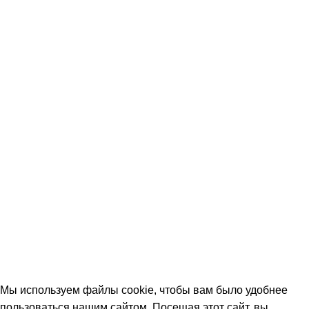
Услуги
Акции
Оплата и доставка
Вопрос-ответ (FAQ)
Контакты
КОНТАКТЫ
+7 (906) 657-33-54
+7 (991) 350-29-42
Тамбов, Пятницкая ул., 18 (этаж 2)
keramika68@mail.ru
работаем с 09:00 до 18:00
© 2026 Центр керамической плитки
Мы используем файлы cookie, чтобы вам было удобнее
пользоваться нашим сайтом. Посещая этот сайт, вы