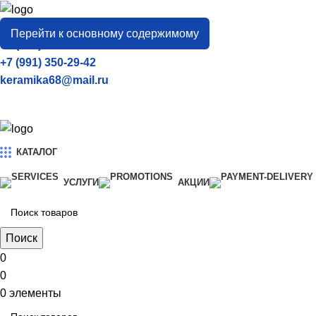
город
Тамбов
Перейти к основному содержимому
+7 (906) 657-33-54
+7 (991) 350-29-42
keramika68@mail.ru
КАТАЛОГ
УСЛУГИ
АКЦИИ
Поиск
0
0
0
элементы