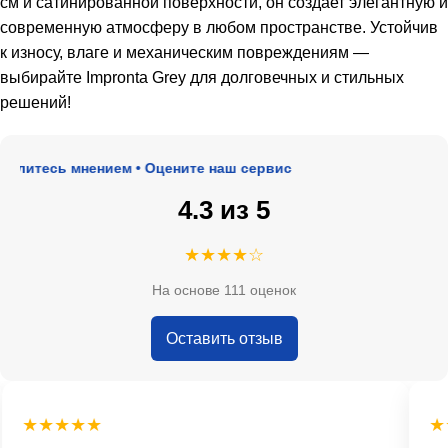
см и сатинированной поверхности, он создает элегантную и
современную атмосферу в любом пространстве. Устойчив
к износу, влаге и механическим повреждениям —
выбирайте Impronta Grey для долговечных и стильных
решений!
литесь мнением • Оцените наш сервис
4.3 из 5
★★★★☆
На основе 111 оценок
Оставить отзыв
★★★★★
★★