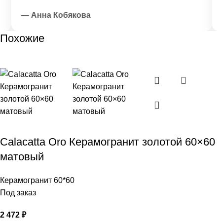
— Анна Кобякова
—
Похожие
Calacatta Oro Керамогранит золотой 60×60
матовый
Керамогранит 60*60
Под заказ
2 472
₽