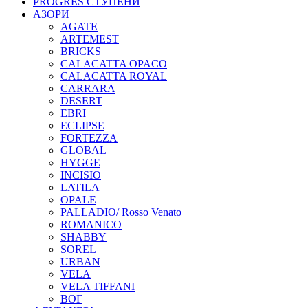
PROGRES СТУПЕНИ
АЗОРИ
AGATE
ARTEMEST
BRICKS
CALACATTA OPACO
CALACATTA ROYAL
CARRARA
DESERT
EBRI
ECLIPSE
FORTEZZA
GLOBAL
HYGGE
INCISIO
LATILA
OPALE
PALLADIO/ Rosso Venato
ROMANICO
SHABBY
SOREL
URBAN
VELA
VELA TIFFANI
ВОГ