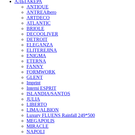
АЛЬТАКЕРА
ANTIQUE
ANTREAlbero
ARTDECO
ATLANTIC
BRIOLE
DECOOLIVER
DETROIT
ELEGANZA
ELITEREJINA
ENIGMA
ETERNA
FANNY
FORMWORK
GLENT
Imprint
Interni ESPRIT
ISLANDIA/SANTOS
JULIA
LIBERTO
LIMA/ALBION
Luxury FLUENS Rainfall 249*500
MEGAPOLIS
MIRACLE
NAPOLI