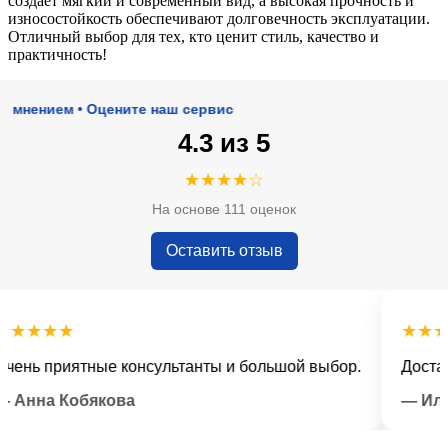
создает мягкий и современный вид, а высокая прочность и
износостойкость обеспечивают долговечность эксплуатации.
Отличный выбор для тех, кто ценит стиль, качество и
практичность!
нием • Оцените наш сервис
4.3 из 5
★★★★☆
На основе 111 оценок
Оставить отзыв
★★★
★★★★
ь приятные консультанты и большой выбор.
Доставка 
нна Кобякова
— Илья 