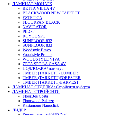
ЛАМИНАТ МОНАРХ
BETTA VILLA 4V
BLACKWOOD NEW ТАРКЕТТ
ESTETICA
FLOORPAN BLACK
NAVIGATOR
PILOT
ROYCE SPC
SUNFLOOR 832
SUNFLOOR 833
Woodstyle Bravo
Woodstyle Pronto
WOODSTYLE VIVA
ZETA SPC LA CASA 4V
ПОДЛОЖКА/ плинтус
ТMBER (TARKETT) LUMBER
ТMBER (TARKETT)FORESTER
ТMBER (TARKETT)HARVEST
ЛАМИНАТ ОТДЕЛКА/ Стройсити куберта
ЛАМИНАТ СТРОЙСИТИ
FloorBee Costa
Floorwood Palazzo
Kastamonu Nanoclick
ЛИДЕР
Керамогранит 60*60 Zerde