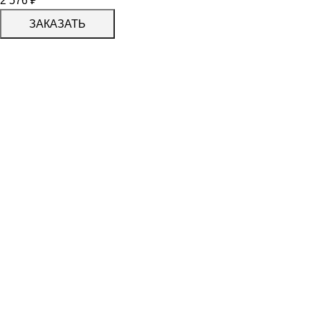
2 576
₽
ЗАКАЗАТЬ
КАТАЛОГ
KERAMA MARAZZI
CERADIM
DELACORA
LAPARET
KERLIFE
GRACIA CERAMICA
КАТАЛОГ
БЕРЕЗАКЕРАМИКА
АЛЬТАКЕРА
АЗОРИ
PROGRES СТУПЕНИ
PARADYZ