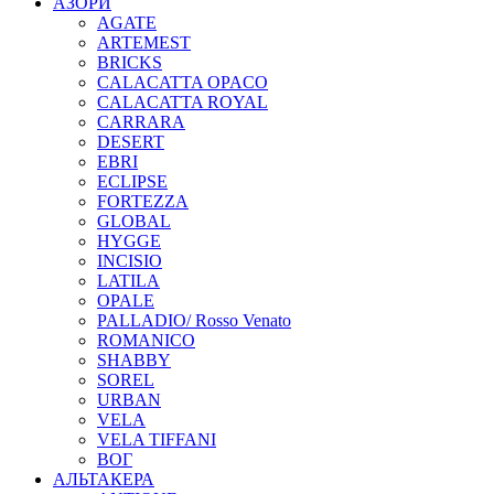
АЗОРИ
AGATE
ARTEMEST
BRICKS
CALACATTA OPACO
CALACATTA ROYAL
CARRARA
DESERT
EBRI
ECLIPSE
FORTEZZA
GLOBAL
HYGGE
INCISIO
LATILA
OPALE
PALLADIO/ Rosso Venato
ROMANICO
SHABBY
SOREL
URBAN
VELA
VELA TIFFANI
ВОГ
АЛЬТАКЕРА