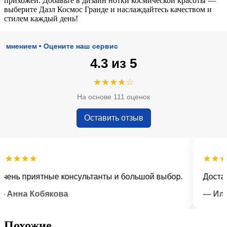
прихожей. Добавьте в дизайн нотки космической красоты —
выберите Дазл Космос Гранде и наслаждайтесь качеством и
стилем каждый день!
нием • Оцените наш сервис
4.3 из 5
★★★★☆
На основе 111 оценок
Оставить отзыв
★★★
★★★★
ь приятные консультанты и большой выбор.
Доставка 
нна Кобякова
— Илья 
Похожие