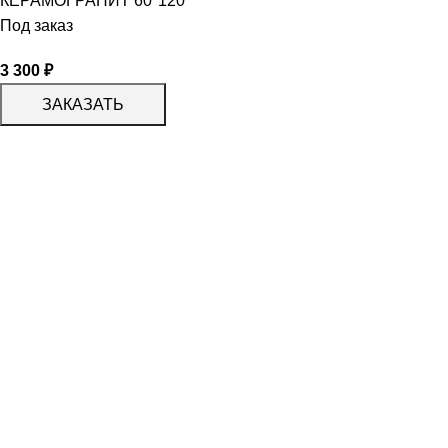
КЕРАМОГРАНИТ 60*120
Под заказ
3 300
₽
ЗАКАЗАТЬ
КАТАЛОГ
KERAMA MARAZZI
CERADIM
DELACORA
LAPARET
KERLIFE
GRACIA CERAMICA
КАТАЛОГ
БЕРЕЗАКЕРАМИКА
АЛЬТАКЕРА