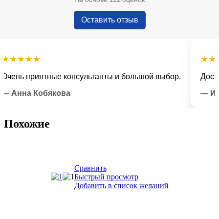
Оставить отзыв
★★★★
★★★★
нь приятные консультанты и большой выбор.
Доставка
нна Кобякова
— Илья 
Похожие
Сравнить
Быстрый просмотр
Добавить в список желаний