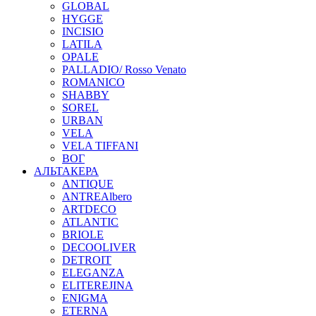
GLOBAL
HYGGE
INCISIO
LATILA
OPALE
PALLADIO/ Rosso Venato
ROMANICO
SHABBY
SOREL
URBAN
VELA
VELA TIFFANI
ВОГ
АЛЬТАКЕРА
ANTIQUE
ANTREAlbero
ARTDECO
ATLANTIC
BRIOLE
DECOOLIVER
DETROIT
ELEGANZA
ELITEREJINA
ENIGMA
ETERNA