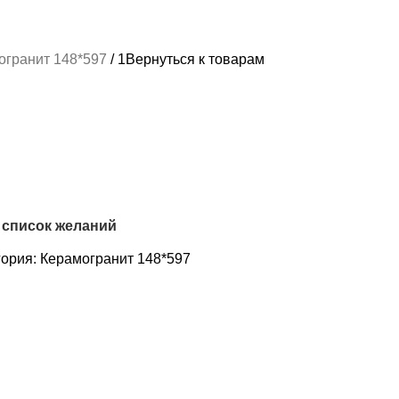
огранит 148*597
1
Вернуться к товарам
 список желаний
гория:
Керамогранит 148*597