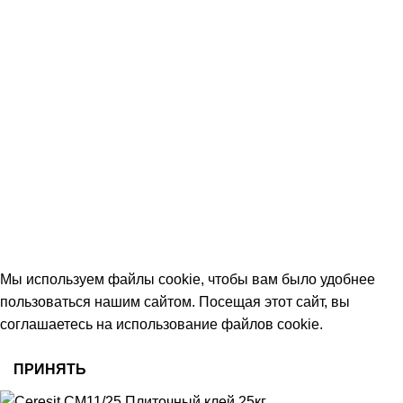
КОНТАКТЫ
+7 (906) 657-33-54
+7 (991) 350-29-42
Тамбов, Пятницкая ул., 18 (этаж 2)
keramika68@mail.ru
работаем с 09:00 до 18:00
© 2026 Центр керамической плитки
Мы используем файлы cookie, чтобы вам было удобнее
пользоваться нашим сайтом. Посещая этот сайт, вы
соглашаетесь на использование файлов cookie.
ПРИНЯТЬ