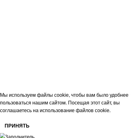
КОНТАКТЫ
+7 (906) 657-33-54
+7 (991) 350-29-42
Тамбов, Пятницкая ул., 18 (этаж 2)
keramika68@mail.ru
работаем с 09:00 до 18:00
© 2026 Центр керамической плитки
Мы используем файлы cookie, чтобы вам было удобнее
пользоваться нашим сайтом. Посещая этот сайт, вы
соглашаетесь на использование файлов cookie.
ПРИНЯТЬ