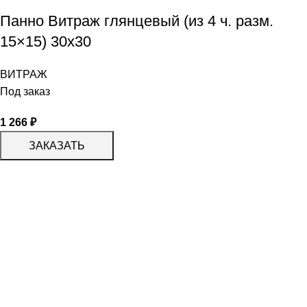
Панно Витраж глянцевый (из 4 ч. разм.
15×15) 30х30
ВИТРАЖ
Под заказ
1 266
₽
ЗАКАЗАТЬ
КАТАЛОГ
KERAMA MARAZZI
CERADIM
DELACORA
LAPARET
KERLIFE
GRACIA CERAMICA