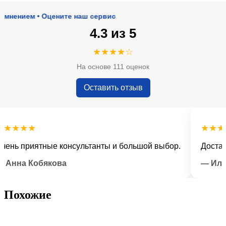
ием • Оцените наш сервис
4.3 из 5
★★★★☆
На основе 111 оценок
Оставить отзыв
★★★
★★★★★
 приятные консультанты и большой выбор.
Доставка в
на Кобякова
— Илья Л
Похожие