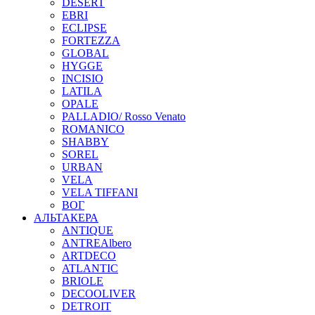
DESERT
EBRI
ECLIPSE
FORTEZZA
GLOBAL
HYGGE
INCISIO
LATILA
OPALE
PALLADIO/ Rosso Venato
ROMANICO
SHABBY
SOREL
URBAN
VELA
VELA TIFFANI
ВОГ
АЛЬТАКЕРА
ANTIQUE
ANTREAlbero
ARTDECO
ATLANTIC
BRIOLE
DECOOLIVER
DETROIT