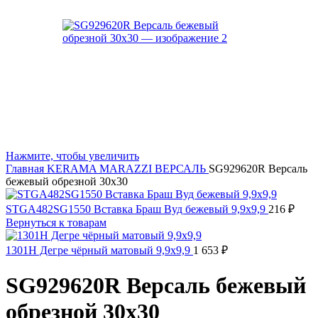
Нажмите, чтобы увеличить
Главная
KERAMA MARAZZI
ВЕРСАЛЬ
SG929620R Версаль
бежевый обрезной 30х30
STGA482SG1550 Вставка Браш Вуд бежевый 9,9х9,9
216
₽
Вернуться к товарам
1301H Дегре чёрный матовый 9,9x9,9
1 653
₽
SG929620R Версаль бежевый
обрезной 30х30