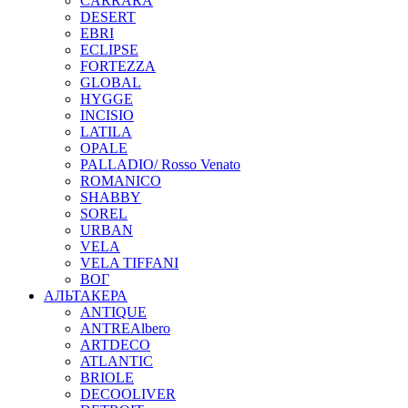
CARRARA
DESERT
EBRI
ECLIPSE
FORTEZZA
GLOBAL
HYGGE
INCISIO
LATILA
OPALE
PALLADIO/ Rosso Venato
ROMANICO
SHABBY
SOREL
URBAN
VELA
VELA TIFFANI
ВОГ
АЛЬТАКЕРА
ANTIQUE
ANTREAlbero
ARTDECO
ATLANTIC
BRIOLE
DECOOLIVER