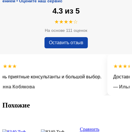
м • Оцените наш сервис
4.3 из 5
★★★★☆
На основе 111 оценок
Оставить отзыв
★★
★★★★★
приятные консультанты и большой выбор.
Доставка вов
 Кобякова
— Илья Лыс
Похожие
Сравнить