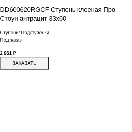
DD600620RGCF Ступень клееная Про
Стоун антрацит 33х60
Ступени/ Подступенки
Под заказ
2 961
₽
ЗАКАЗАТЬ
КАТАЛОГ
KERAMA MARAZZI
CERADIM
DELACORA
LAPARET
KERLIFE
GRACIA CERAMICA