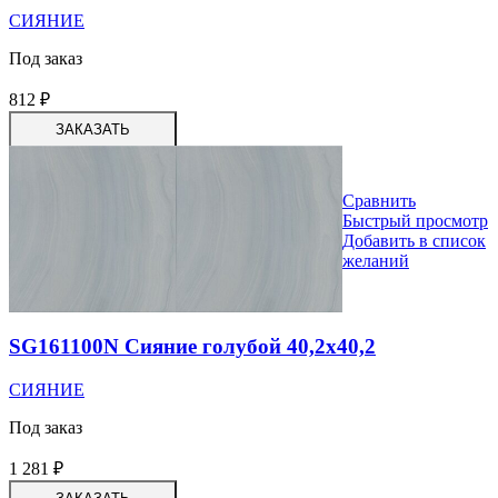
СИЯНИЕ
Под заказ
812
₽
ЗАКАЗАТЬ
Сравнить
Быстрый просмотр
Добавить в список
желаний
SG161100N Сияние голубой 40,2х40,2
СИЯНИЕ
Под заказ
1 281
₽