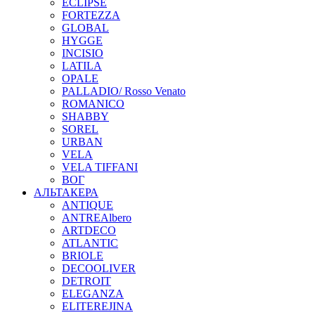
ECLIPSE
FORTEZZA
GLOBAL
HYGGE
INCISIO
LATILA
OPALE
PALLADIO/ Rosso Venato
ROMANICO
SHABBY
SOREL
URBAN
VELA
VELA TIFFANI
ВОГ
АЛЬТАКЕРА
ANTIQUE
ANTREAlbero
ARTDECO
ATLANTIC
BRIOLE
DECOOLIVER
DETROIT
ELEGANZA
ELITEREJINA