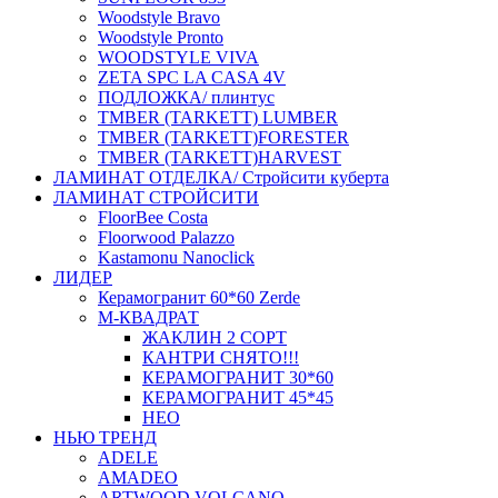
Woodstyle Bravo
Woodstyle Pronto
WOODSTYLE VIVA
ZETA SPC LA CASA 4V
ПОДЛОЖКА/ плинтус
ТMBER (TARKETT) LUMBER
ТMBER (TARKETT)FORESTER
ТMBER (TARKETT)HARVEST
ЛАМИНАТ ОТДЕЛКА/ Стройсити куберта
ЛАМИНАТ СТРОЙСИТИ
FloorBee Costa
Floorwood Palazzo
Kastamonu Nanoclick
ЛИДЕР
Керамогранит 60*60 Zerde
М-КВАДРАТ
ЖАКЛИН 2 СОРТ
КАНТРИ СНЯТО!!!
КЕРАМОГРАНИТ 30*60
КЕРАМОГРАНИТ 45*45
НЕО
НЬЮ ТРЕНД
ADELE
AMADEO
ARTWOOD VOLCANO