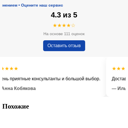
ем • Оцените наш сервис
4.3 из 5
★★★★☆
На основе 111 оценок
Оставить отзыв
★★
★★★★★
 приятные консультанты и большой выбор.
Доставка во
а Кобякова
— Илья Лы
Похожие