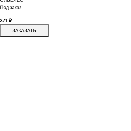
СИБЕЛЕС
Под заказ
371
₽
ЗАКАЗАТЬ
КАТАЛОГ
KERAMA MARAZZI
CERADIM
DELACORA
LAPARET
KERLIFE
GRACIA CERAMICA
КАТАЛОГ
БЕРЕЗАКЕРАМИКА
АЛЬТАКЕРА