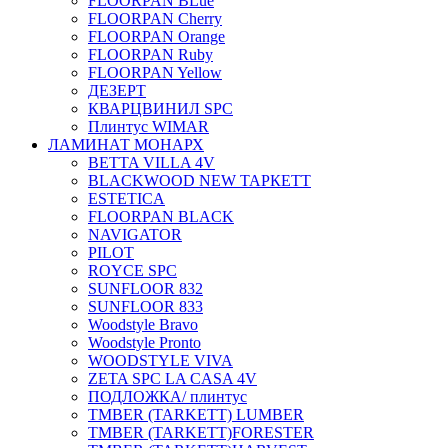
FLOORPAN BLue
FLOORPAN Cherry
FLOORPAN Orange
FLOORPAN Ruby
FLOORPAN Yellow
ДЕЗЕРТ
КВАРЦВИНИЛ SPC
Плинтус WIMAR
ЛАМИНАТ МОНАРХ
BETTA VILLA 4V
BLACKWOOD NEW ТАРКЕТТ
ESTETICA
FLOORPAN BLACK
NAVIGATOR
PILOT
ROYCE SPC
SUNFLOOR 832
SUNFLOOR 833
Woodstyle Bravo
Woodstyle Pronto
WOODSTYLE VIVA
ZETA SPC LA CASA 4V
ПОДЛОЖКА/ плинтус
ТMBER (TARKETT) LUMBER
ТMBER (TARKETT)FORESTER