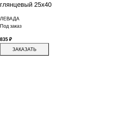
глянцевый 25х40
ЛЕВАДА
Под заказ
835
₽
ЗАКАЗАТЬ
КАТАЛОГ
KERAMA MARAZZI
CERADIM
DELACORA
LAPARET
KERLIFE
GRACIA CERAMICA
КАТАЛОГ