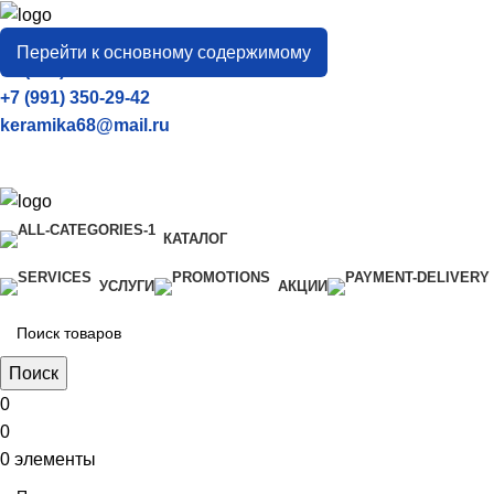
город
Тамбов
Перейти к основному содержимому
+7 (906) 657-33-54
+7 (991) 350-29-42
keramika68@mail.ru
КАТАЛОГ
УСЛУГИ
АКЦИИ
Поиск
0
0
0
элементы