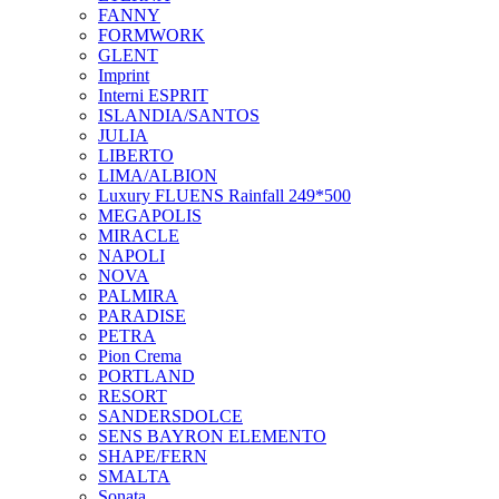
FANNY
FORMWORK
GLENT
Imprint
Interni ESPRIT
ISLANDIA/SANTOS
JULIA
LIBERTO
LIMA/ALBION
Luxury FLUENS Rainfall 249*500
MEGAPOLIS
MIRACLE
NAPOLI
NOVA
PALMIRA
PARADISE
PETRA
Pion Crema
PORTLAND
RESORT
SANDERSDOLCE
SENS BAYRON ELEMENTO
SHAPE/FERN
SMALTA
Sonata