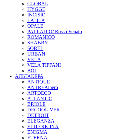
GLOBAL
HYGGE
INCISIO
LATILA
OPALE
PALLADIO/ Rosso Venato
ROMANICO
SHABBY
SOREL
URBAN
VELA
VELA TIFFANI
ВОГ
АЛЬТАКЕРА
ANTIQUE
ANTREAlbero
ARTDECO
ATLANTIC
BRIOLE
DECOOLIVER
DETROIT
ELEGANZA
ELITEREJINA
ENIGMA
ETERNA