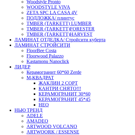
Woodstyle Pronto
WOODSTYLE VIVA
ZETA SPC LA CASA 4V
ПОДЛОЖКА/ плинтус
ТMBER (TARKETT) LUMBER
ТMBER (TARKETT)FORESTER
ТMBER (TARKETT)HARVEST
ЛАМИНАТ ОТДЕЛКА/ Стройсити куберта
ЛАМИНАТ СТРОЙСИТИ
FloorBee Costa
Floorwood Palazzo
Kastamonu Nanoclick
ЛИДЕР
Керамогранит 60*60 Zerde
М-КВАДРАТ
ЖАКЛИН 2 СОРТ
КАНТРИ СНЯТО!!!
КЕРАМОГРАНИТ 30*60
КЕРАМОГРАНИТ 45*45
НЕО
НЬЮ ТРЕНД
ADELE
AMADEO
ARTWOOD VOLCANO
ARTWOORK / ESSENSE