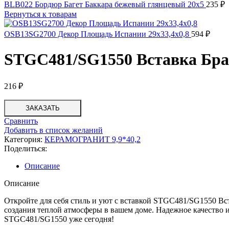
BLB022 Бордюр Багет Баккара бежевый глянцевый 20x5
235
₽
Вернуться к товарам
OSB13SG2700 Декор Площадь Испании 29x33,4x0,8
594
₽
STGC481/SG1550 Вставка Браш
216
₽
ЗАКАЗАТЬ
Сравнить
Добавить в список желаний
Категория:
КЕРАМОГРАНИТ 9,9*40,2
Поделиться:
Описание
Описание
Откройте для себя стиль и уют с вставкой STGC481/SG1550 Вс
создания теплой атмосферы в вашем доме. Надежное качество 
STGC481/SG1550 уже сегодня!