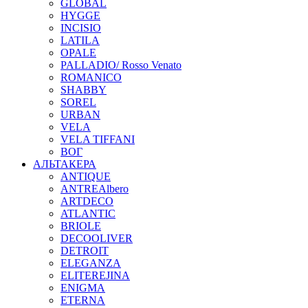
GLOBAL
HYGGE
INCISIO
LATILA
OPALE
PALLADIO/ Rosso Venato
ROMANICO
SHABBY
SOREL
URBAN
VELA
VELA TIFFANI
ВОГ
АЛЬТАКЕРА
ANTIQUE
ANTREAlbero
ARTDECO
ATLANTIC
BRIOLE
DECOOLIVER
DETROIT
ELEGANZA
ELITEREJINA
ENIGMA
ETERNA