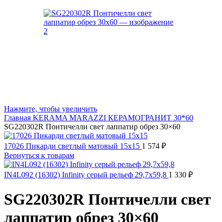
Нажмите, чтобы увеличить
Главная
KERAMA MARAZZI
КЕРАМОГРАНИТ 30*60
SG220302R Понтичелли свет лаппатир обрез 30×60
17026 Пикарди светлый матовый 15х15
1 574
₽
Вернуться к товарам
IN4L092 (16302) Infinity серый рельеф 29,7x59,8
1 330
₽
SG220302R Понтичелли свет
лаппатир обрез 30×60