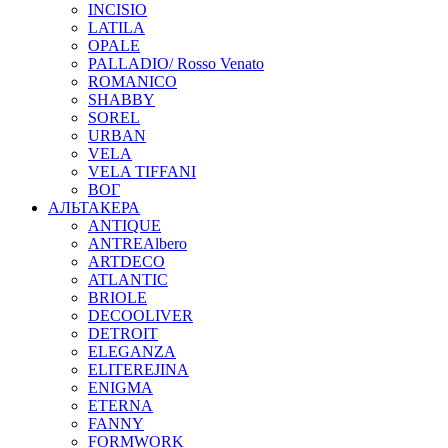
INCISIO
LATILA
OPALE
PALLADIO/ Rosso Venato
ROMANICO
SHABBY
SOREL
URBAN
VELA
VELA TIFFANI
ВОГ
АЛЬТАКЕРА
ANTIQUE
ANTREAlbero
ARTDECO
ATLANTIC
BRIOLE
DECOOLIVER
DETROIT
ELEGANZA
ELITEREJINA
ENIGMA
ETERNA
FANNY
FORMWORK