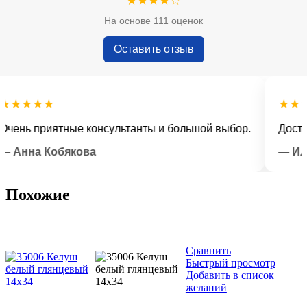
★★★★☆
На основе 111 оценок
Оставить отзыв
★★★
★★★★
ь приятные консультанты и большой выбор.
Доставка 
нна Кобякова
— Илья 
Похожие
Сравнить
Быстрый просмотр
Добавить в список
желаний