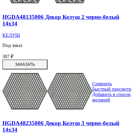
HGDA48135006 Декор Келуш 2 черно-белый
14х34
КЕЛУШ
Под заказ
307
₽
ЗАКАЗАТЬ
Сравнить
Быстрый просмотр
Добавить в список
желаний
HGDA48235006 Декор Келуш 3 черно-белый
14х34