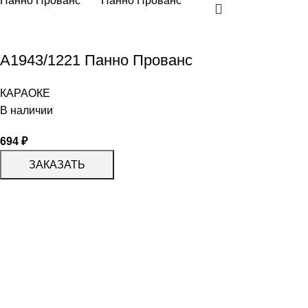
А1943/1221 Панно Прованс
КАРАОКЕ
В наличии
694
₽
ЗАКАЗАТЬ
КАТАЛОГ
KERAMA MARAZZI
CERADIM
DELACORA
LAPARET
KERLIFE
GRACIA CERAMICA