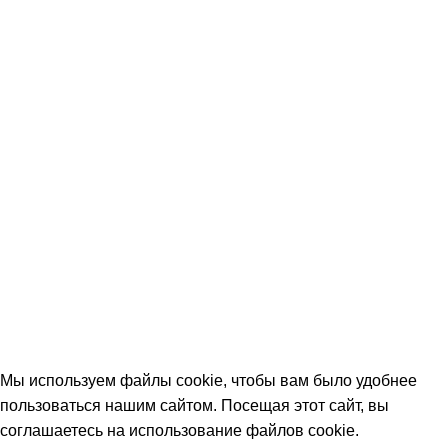
Оплата и доставка
Вопрос-ответ (FAQ)
Контакты
КОНТАКТЫ
+7 (906) 657-33-54
+7 (991) 350-29-42
Тамбов, Пятницкая ул., 18 (этаж 2)
keramika68@mail.ru
работаем с 09:00 до 18:00
© 2026 Центр керамической плитки
Мы используем файлы cookie, чтобы вам было удобнее
пользоваться нашим сайтом. Посещая этот сайт, вы
соглашаетесь на использование файлов cookie.