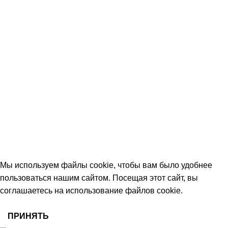
Контакты
КОНТАКТЫ
+7 (906) 657-33-54
+7 (991) 350-29-42
Тамбов, Пятницкая ул., 18 (этаж 2)
keramika68@mail.ru
работаем с 09:00 до 18:00
© 2026 Центр керамической плитки
Мы используем файлы cookie, чтобы вам было удобнее
пользоваться нашим сайтом. Посещая этот сайт, вы
соглашаетесь на использование файлов cookie.
ПРИНЯТЬ