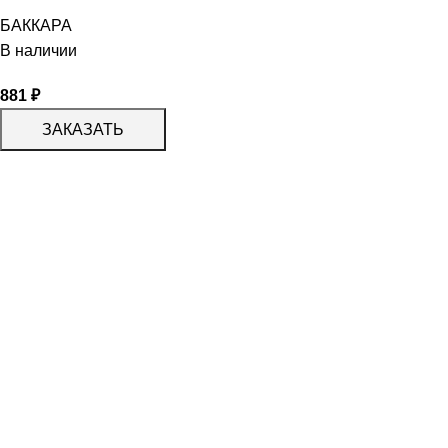
БАККАРА
В наличии
881
₽
ЗАКАЗАТЬ
КАТАЛОГ
KERAMA MARAZZI
CERADIM
DELACORA
LAPARET
KERLIFE
GRACIA CERAMICA
КАТАЛОГ
БЕРЕЗАКЕРАМИКА